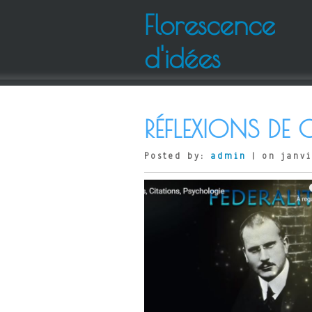
Florescence
d'idées
RÉFLEXIONS DE
Posted by:
admin
| on janvi