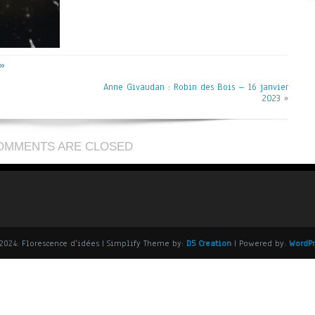
»
Anne Givaudan : Robin des Bois – 16 janvier
2023
»
OMMENTS ARE CLOSED
2024: Florescence d'idées
| Simplify Theme by:
D5 Creation
| Powered by:
WordPr