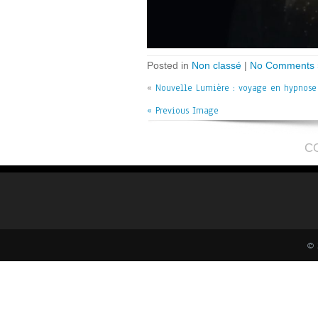
Posted in
Non classé
|
No Comments 
«
Nouvelle Lumière : voyage en hypnose
« Previous Image
C
© 