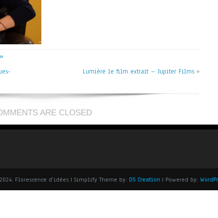
»
ues-
Lumière le film extrait – Jupiter Films
»
OMMENTS ARE CLOSED
2024: Florescence d'idées
| Simplify Theme by:
D5 Creation
| Powered by:
WordPr